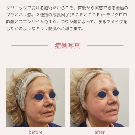
クリニックで受ける施術だからこそ、直後から実感できる至極の
ツヤとハリ感。２種類の成長因子(ＥＧＦとＩＧＦ)＋モノクロロ
酢酸とコエンザイムＱ１０、コウジ酸によって、まるでメイクを
したかのようなキラリ艶肌へと導きます。
症例写真
before
after