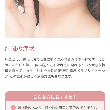
多汗症・ワキガ
いびき
APTOS糸リフト
その他
当院について
肝斑の症状
院長紹介
肝斑とは、30代以降の女性に多く見られるシミの一種です。ほほ
骨のあたりや額、口の周辺へ左右対称性に現れるという大きな特
徴を持っています。シミやＡＤＭ(後天性真皮メラノサイトーシ
診療案内
ス)との鑑別が難しく治療方法も異なります。
よくあるご質問
こんな方に
おすすめ！
料金について
ほほ骨のあたり、額や口の周辺に茶色の モヤモヤし