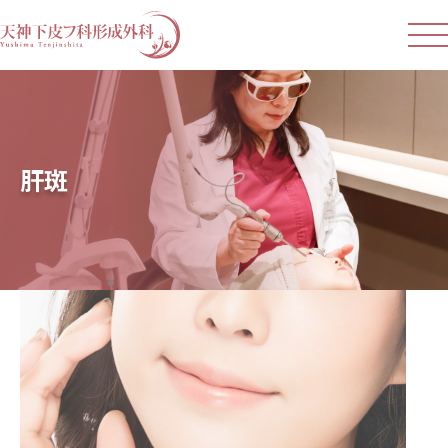
お悩みから探す
しみ・そばかす・くすみ
肝斑
肝斑
ハリ・たるみ
しわ
いぼ・ほくろ
生まれつきのあざ
ニキビ・大人ニキビ・肌質改善
ニキビ跡・傷跡
小顔
医療脱毛