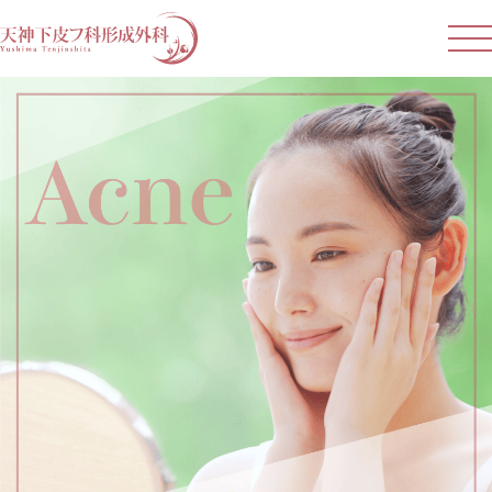
お悩みから探す
しみ・そばかす・くすみ
肝斑
ハリ・たるみ
しわ
いぼ・ほくろ
生まれつきのあざ
ニキビ・大人ニキビ・肌質改善
ニキビ跡・傷跡
小顔
医療脱毛