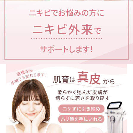
多汗症・ワキガ
いびき
APTOS糸リフト
その他
当院について
院長紹介
診療案内
よくあるご質問
料金について